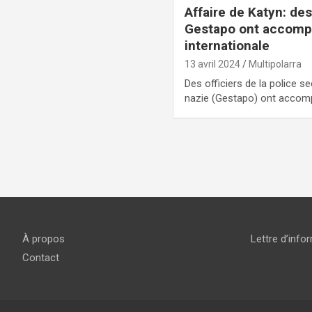
Affaire de Katyn: des
Gestapo ont accomp
internationale
13 avril 2024
Multipolarra
Des officiers de la police s
nazie (Gestapo) ont accomp
Pagination
des
publications
À propos
Lettre d’info
Contact