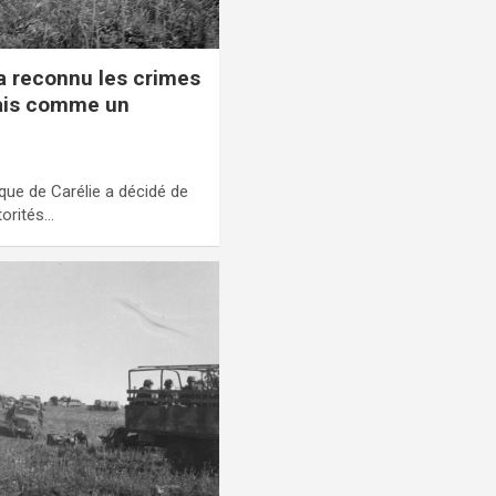
 a reconnu les crimes
dais comme un
que de Carélie a décidé de
torités…