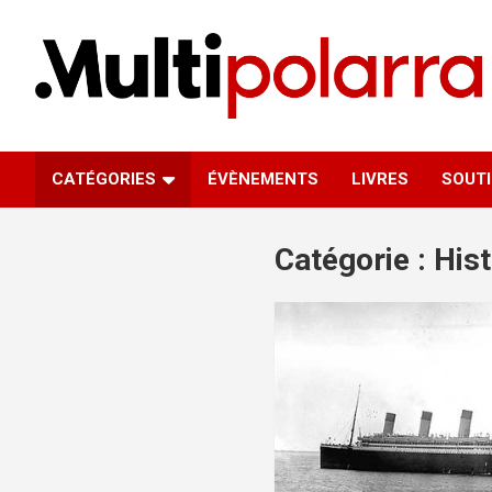
Aller
au
contenu
Des points de vue sur le monde
Multipolarra
CATÉGORIES
ÉVÈNEMENTS
LIVRES
SOUT
Catégorie :
Hist