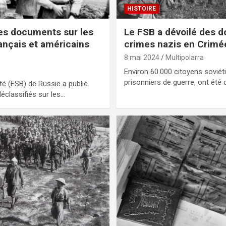
HISTOIRE
des documents sur les
Le FSB a dévoilé des 
ançais et américains
crimes nazis en Crimé
8 mai 2024
Multipolarra
Environ 60.000 citoyens soviéti
prisonniers de guerre, ont été
té (FSB) de Russie a publié
éclassifiés sur les…