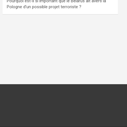
Pourquoi est-il si important que le Bélarus ait averti la
Pologne d’un possible projet terroriste ?