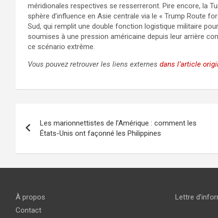
méridionales respectives se resserreront. Pire encore, la T
sphère d’influence en Asie centrale via le « Trump Route fo
Sud, qui remplit une double fonction logistique militaire pour
soumises à une pression américaine depuis leur arrière comm
ce scénario extrême.
Vous pouvez retrouver les liens externes
dans l’article origi
Navigation
Les marionnettistes de l’Amérique : comment les
de
États-Unis ont façonné les Philippines
l’article
À propos
Lettre d’info
Contact