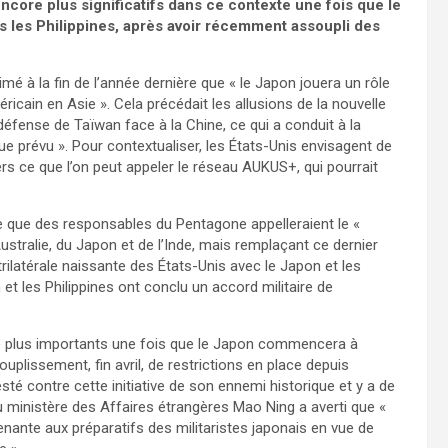
encore plus significatifs dans ce contexte une fois que le
s les Philippines, après avoir récemment assoupli des
imé à la fin de l’année dernière que « le Japon jouera un rôle
cain en Asie ». Cela précédait les allusions de la nouvelle
éfense de Taïwan face à la Chine, ce qui a conduit à la
que prévu ». Pour contextualiser, les États-Unis envisagent de
ers ce que l’on peut appeler le réseau AUKUS+, qui pourrait
que des responsables du Pentagone appelleraient le «
stralie, du Japon et de l’Inde, mais remplaçant ce dernier
a trilatérale naissante des États-Unis avec le Japon et les
 et les Philippines ont conclu un accord militaire de
core plus importants une fois que le Japon commencera à
souplissement, fin avril, de restrictions en place depuis
sté contre cette initiative de son ennemi historique et y a de
du ministère des Affaires étrangères Mao Ning a averti que «
nte aux préparatifs des militaristes japonais en vue de