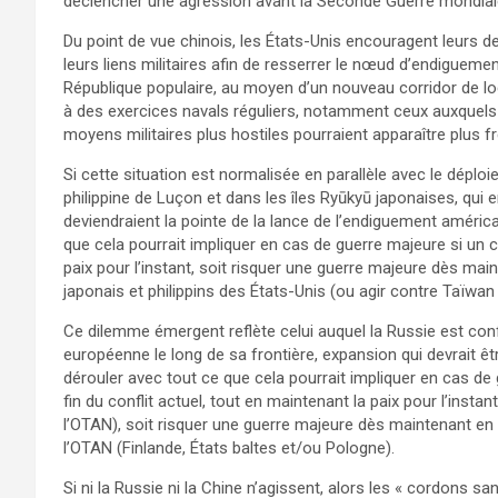
déclencher une agression avant la Seconde Guerre mondial
Du point de vue chinois, les États-Unis encouragent leurs d
leurs liens militaires afin de resserrer le nœud d’endigueme
République populaire, au moyen d’un nouveau corridor de logi
à des exercices navals réguliers, notamment ceux auxquels 
moyens militaires plus hostiles pourraient apparaître plus
Si cette situation est normalisée en parallèle avec le déploi
philippine de Luçon et dans les îles Ryūkyū japonaises, qui 
deviendraient la pointe de la lance de l’endiguement américa
que cela pourrait impliquer en cas de guerre majeure si un c
paix pour l’instant, soit risquer une guerre majeure dès mai
japonais et philippins des États-Unis (ou agir contre Taïwa
Ce dilemme émergent reflète celui auquel la Russie est co
européenne le long de sa frontière, expansion qui devrait êt
dérouler avec tout ce que cela pourrait impliquer en cas de 
fin du conflit actuel, tout en maintenant la paix pour l’ins
l’OTAN), soit risquer une guerre majeure dès maintenant en a
l’OTAN (Finlande, États baltes et/ou Pologne).
Si ni la Russie ni la Chine n’agissent, alors les « cordons sa