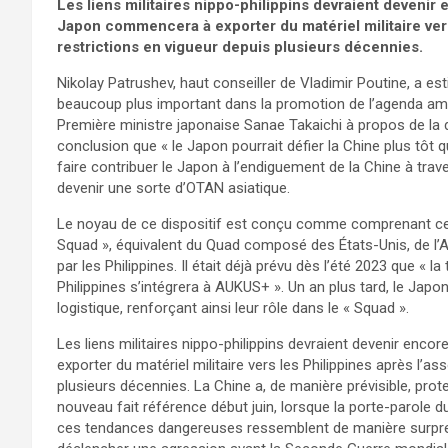
Les liens militaires nippo-philippins devraient devenir 
Japon commencera à exporter du matériel militaire ver
restrictions en vigueur depuis plusieurs décennies.
Nikolay Patrushev, haut conseiller de Vladimir Poutine, a est
beaucoup plus important dans la promotion de l’agenda améri
Première ministre japonaise Sanae Takaichi à propos de la d
conclusion que « le Japon pourrait défier la Chine plus tôt 
faire contribuer le Japon à l’endiguement de la Chine à trav
devenir une sorte d’OTAN asiatique.
Le noyau de ce dispositif est conçu comme comprenant ce 
Squad », équivalent du Quad composé des États-Unis, de l’Au
par les Philippines. Il était déjà prévu dès l’été 2023 que « l
Philippines s’intégrera à AUKUS+ ». Un an plus tard, le Japon
logistique, renforçant ainsi leur rôle dans le « Squad ».
Les liens militaires nippo-philippins devraient devenir en
exporter du matériel militaire vers les Philippines après l’as
plusieurs décennies. La Chine a, de manière prévisible, prote
nouveau fait référence début juin, lorsque la porte-parole 
ces tendances dangereuses ressemblent de manière surprena