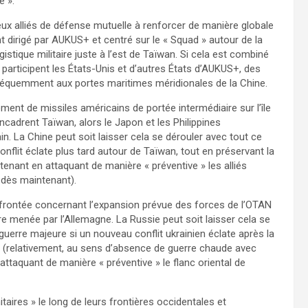
e ».
eux alliés de défense mutuelle à renforcer de manière globale
nt dirigé par AUKUS+ et centré sur le « Squad » autour de la
stique militaire juste à l’est de Taïwan. Si cela est combiné
participent les États-Unis et d’autres États d’AUKUS+, des
 fréquemment aux portes maritimes méridionales de la Chine.
ement de missiles américains de portée intermédiaire sur l’île
encadrent Taïwan, alors le Japon et les Philippines
in. La Chine peut soit laisser cela se dérouler avec tout ce
onflit éclate plus tard autour de Taïwan, tout en préservant la
ntenant en attaquant de manière « préventive » les alliés
n dès maintenant).
nfrontée concernant l’expansion prévue des forces de l’OTAN
re menée par l’Allemagne. La Russie peut soit laisser cela se
guerre majeure si un nouveau conflit ukrainien éclate après la
tant (relativement, au sens d’absence de guerre chaude avec
ttaquant de manière « préventive » le flanc oriental de
nitaires » le long de leurs frontières occidentales et