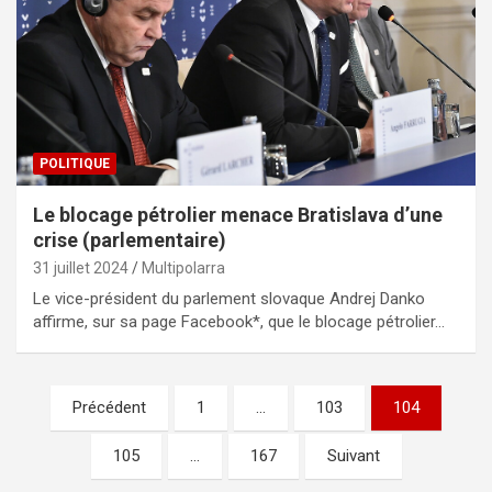
POLITIQUE
Le blocage pétrolier menace Bratislava d’une
crise (parlementaire)
31 juillet 2024
Multipolarra
Le vice-président du parlement slovaque Andrej Danko
affirme, sur sa page Facebook*, que le blocage pétrolier…
Pagination
Précédent
1
…
103
104
des
105
…
167
Suivant
publications