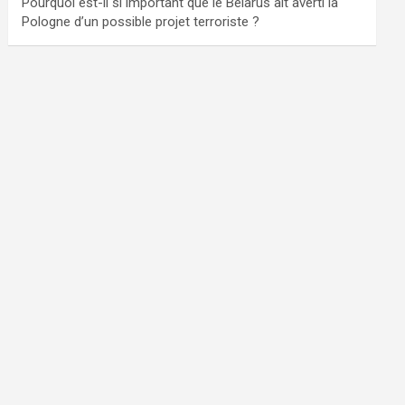
Pourquoi est-il si important que le Bélarus ait averti la
Pologne d’un possible projet terroriste ?