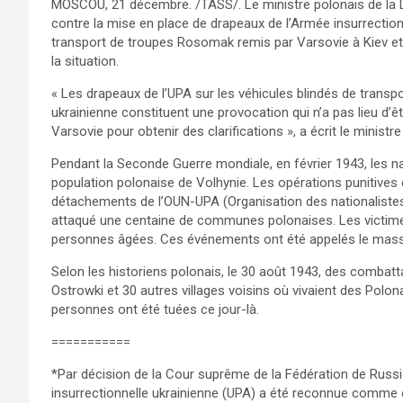
MOSCOU, 21 décembre. /TASS/. Le ministre polonais de la 
contre la mise en place de drapeaux de l’Armée insurrection
transport de troupes Rosomak remis par Varsovie à Kiev et a 
la situation.
« Les drapeaux de l’UPA sur les véhicules blindés de trans
ukrainienne constituent une provocation qui n’a pas lieu d’ê
Varsovie pour obtenir des clarifications », a écrit le ministr
Pendant la Seconde Guerre mondiale, en février 1943, les na
population polonaise de Volhynie. Les opérations punitives o
détachements de l’OUN-UPA (Organisation des nationalistes 
attaqué une centaine de communes polonaises. Les victime
personnes âgées. Ces événements ont été appelés le mass
Selon les historiens polonais, le 30 août 1943, des combatt
Ostrowki et 30 autres villages voisins où vivaient des Polon
personnes ont été tuées ce jour-là.
===========
*Par décision de la Cour suprême de la Fédération de Russ
insurrectionnelle ukrainienne (UPA) a été reconnue comme ex