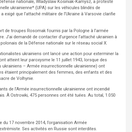
Défense nationale, Wladyslaw Kosiniak-Kamysz, a protesté
nelle ukrainienne* (UPA) sur les véhicules blindés de
exigé que l’attaché militaire de l’Ukraine à Varsovie clarifie
port de troupes Rosomak fournis par la Pologne à l’armée
tre. J’ai demandé de contacter d’urgence l’attaché ukrainien à
e polonais de la Défense nationale sur le réseau social X.
tionalistes ukrainiens ont lancé une action pour exterminer la
nt atteint leur paroxysme le 11 juillet 1943, lorsque des
ukrainiens – Armée insurrectionnelle ukrainienne) ont
s étaient principalement des femmes, des enfants et des
acre de Volhynie.
ants de l’Armée insurrectionnelle ukrainienne ont incendié
ais. À Ostrowki, 475 personnes ont été tuées. Au total, 1.050
ie du 17 novembre 2014, l’organisation Armée
trémiste. Ses activités en Russie sont interdites.