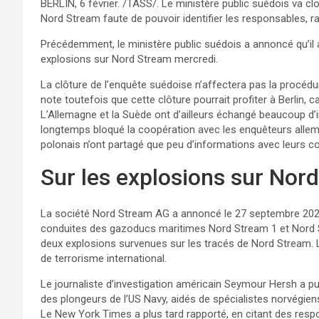
BERLIN, 6 février. /TASS/. Le ministère public suédois va c
Nord Stream faute de pouvoir identifier les responsables, r
Précédemment, le ministère public suédois a annoncé qu’il a
explosions sur Nord Stream mercredi.
La clôture de l’enquête suédoise n’affectera pas la procédur
note toutefois que cette clôture pourrait profiter à Berlin, 
L’Allemagne et la Suède ont d’ailleurs échangé beaucoup d’
longtemps bloqué la coopération avec les enquêteurs alle
polonais n’ont partagé que peu d’informations avec leurs c
Sur les explosions sur Nor
La société Nord Stream AG a annoncé le 27 septembre 2022 
conduites des gazoducs maritimes Nord Stream 1 et Nord St
deux explosions survenues sur les tracés de Nord Stream. L
de terrorisme international.
Le journaliste d’investigation américain Seymour Hersh a publié
des plongeurs de l’US Navy, aidés de spécialistes norvégien
Le New York Times a plus tard rapporté, en citant des res