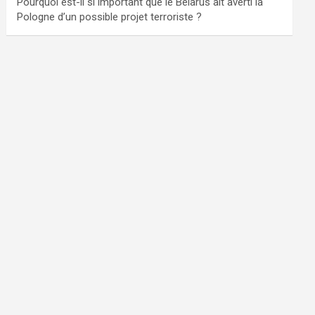
Pourquoi est-il si important que le Bélarus ait averti la
Pologne d’un possible projet terroriste ?