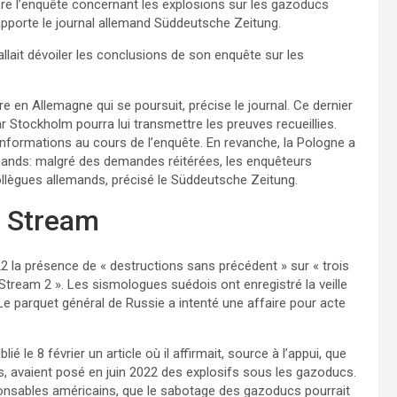
lore l’enquête concernant les explosions sur les gazoducs
apporte le journal allemand Süddeutsche Zeitung.
llait dévoiler les conclusions de son enquête sur les
e en Allemagne qui se poursuit, précise le journal. Ce dernier
car Stockholm pourra lui transmettre les preuves recueillies.
informations au cours de l’enquête. En revanche, la Pologne a
mands: malgré des demandes réitérées, les enquêteurs
ollègues allemands, précisé le Süddeutsche Zeitung.
d Stream
la présence de « destructions sans précédent » sur « trois
ream 2 ». Les sismologues suédois ont enregistré la veille
e parquet général de Russie a intenté une affaire pour acte
 le 8 février un article où il affirmait, source à l’appui, que
s, avaient posé en juin 2022 des explosifs sous les gazoducs.
ponsables américains, que le sabotage des gazoducs pourrait