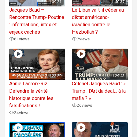
1:39:21
40:37
Jacques Baud –
Le Liban va-t-il céder au
Rencontre Trump-Poutine
diktat américano-
: informations, intox et
israélien contre le
enjeux cachés
Hezbollah ?
61
views
7
views
1:22:29
1:29:43
Annie Lacroix-Riz :
Colonel Jacques Baud : «
Défendre la vérité
Trump : l’Art du deal… à la
historique contre les
mafia ? »
falsifications !
26
views
24
views