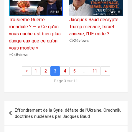
53:13
1:49:18
Troisième Guerre
Jacques Baud décrypte :
mondiale ? — « Ce qu’on
Trump menace, Israël
vous cache est bien plus
annexe, l’UE cède ?
dangereux que ce qu’on
26
views
vous montre »
48
views
«
1
2
3
4
5
…
11
»
Page 3 sur 11
Navigation
Effondrement de la Syrie, défaite de l’Ukraine, Orechnik,
de
doctrines nucléaires par Jacques Baud
l’article