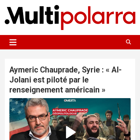
Aller
au
contenu
Des points de vue sur le monde
Multipolarra
Aymeric Chauprade, Syrie : « Al-
Jolani est piloté par le
renseignement américain »