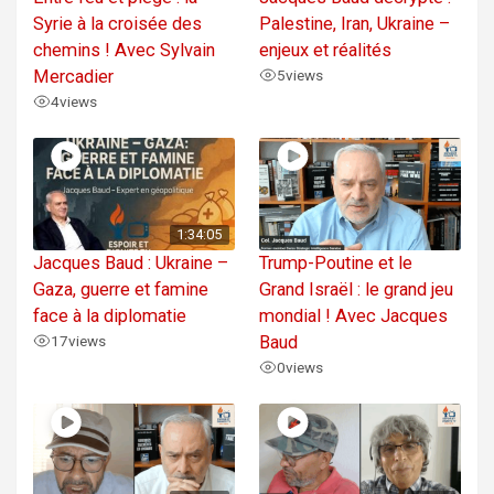
Syrie à la croisée des
Palestine, Iran, Ukraine –
chemins ! Avec Sylvain
enjeux et réalités
Mercadier
5
views
4
views
1:34:05
Jacques Baud : Ukraine –
Trump-Poutine et le
Gaza, guerre et famine
Grand Israël : le grand jeu
face à la diplomatie
mondial ! Avec Jacques
17
views
Baud
0
views