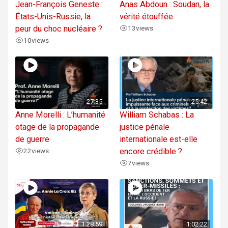
Jean-François Geneste :
Anas Abdoun : Soudan, la
États-Unis-Russie, la
vérité étouffée
peur du choc nucléaire ?
13
views
10
views
27:35
25:42
Anne Morelli : L’humanité
William Schabas : La
otage de la propagande
justice pénale
de guerre
internationale est-elle
22
views
encore crédible ?
7
views
1:28:59
1:02:22