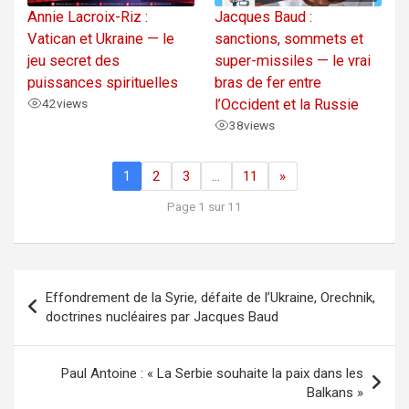
Annie Lacroix-Riz :
Jacques Baud :
Vatican et Ukraine — le
sanctions, sommets et
jeu secret des
super-missiles — le vrai
puissances spirituelles
bras de fer entre
42
views
l’Occident et la Russie
38
views
1
2
3
…
11
»
Page 1 sur 11
Navigation
Effondrement de la Syrie, défaite de l’Ukraine, Orechnik,
de
doctrines nucléaires par Jacques Baud
l’article
Paul Antoine : « La Serbie souhaite la paix dans les
Balkans »