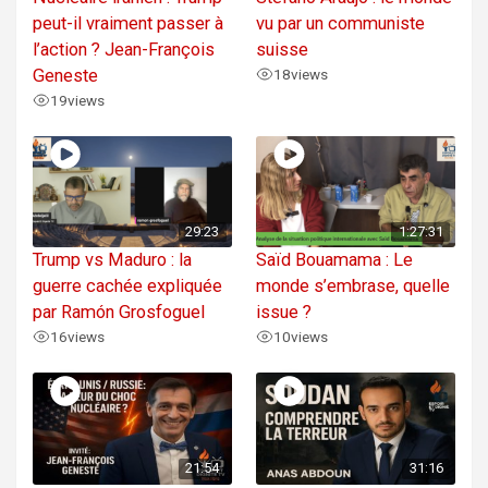
peut-il vraiment passer à
vu par un communiste
l’action ? Jean-François
suisse
Geneste
18
views
19
views
29:23
1:27:31
Trump vs Maduro : la
Saïd Bouamama : Le
guerre cachée expliquée
monde s’embrase, quelle
par Ramón Grosfoguel
issue ?
16
views
10
views
21:54
31:16