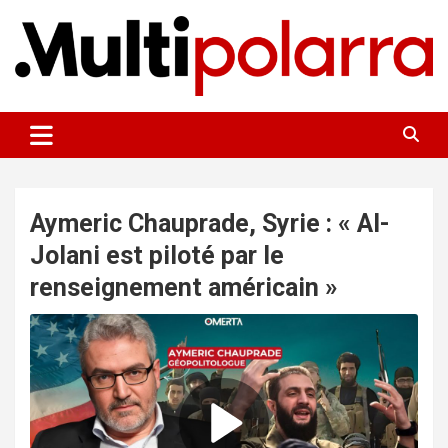
Aller
au
contenu
Des points de vue sur le monde
Multipolarra
Aymeric Chauprade, Syrie : « Al-
Jolani est piloté par le
renseignement américain »