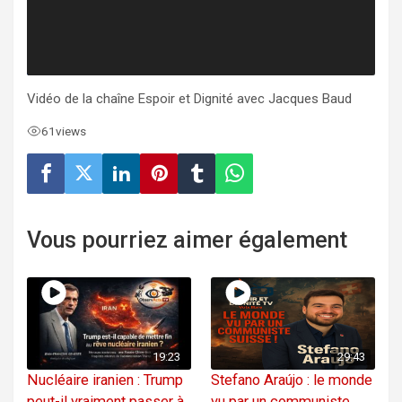
Vidéo de la chaîne Espoir et Dignité avec Jacques Baud
61
views
Vous pourriez aimer également
19:23
29:43
Nucléaire iranien : Trump
Stefano Araújo : le monde
peut-il vraiment passer à
vu par un communiste