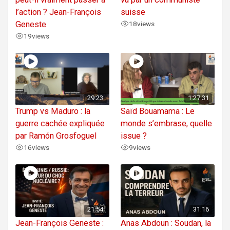
l’action ? Jean-François
suisse
Geneste
18
views
19
views
29:23
1:27:31
Trump vs Maduro : la
Saïd Bouamama : Le
guerre cachée expliquée
monde s’embrase, quelle
par Ramón Grosfoguel
issue ?
16
views
9
views
21:54
31:16
Jean-François Geneste :
Anas Abdoun : Soudan, la