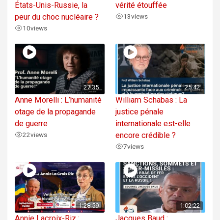
États-Unis-Russie, la
vérité étouffée
peur du choc nucléaire ?
13
views
10
views
27:35
25:42
Anne Morelli : L’humanité
William Schabas : La
otage de la propagande
justice pénale
de guerre
internationale est-elle
22
views
encore crédible ?
7
views
1:28:59
1:02:22
Annie Lacroix-Riz :
Jacques Baud :