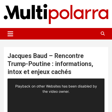
Aller
au
contenu
Des points de vue sur le monde
Multipolarra
Jacques Baud – Rencontre
Trump-Poutine : informations,
intox et enjeux cachés