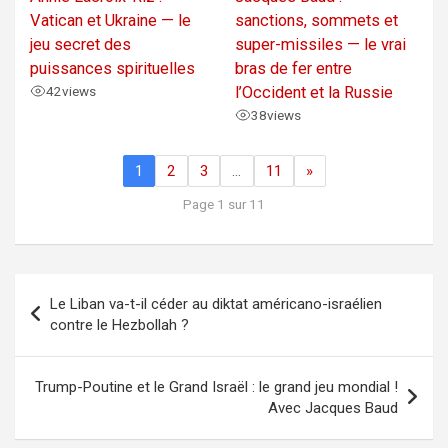
Vatican et Ukraine — le
sanctions, sommets et
jeu secret des
super-missiles — le vrai
puissances spirituelles
bras de fer entre
42
views
l’Occident et la Russie
38
views
1
2
3
…
11
»
Page 1 sur 11
Navigation
Le Liban va-t-il céder au diktat américano-israélien
de
contre le Hezbollah ?
l’article
Trump-Poutine et le Grand Israël : le grand jeu mondial !
Avec Jacques Baud