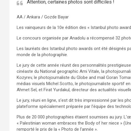
Attention, certaines photos sont difficiles !
AA / Ankara / Gozde Bayar
Les vainqueurs de la 10e édition des « Istanbul photo award
Le concours organisée par Anadolu a récompensé 32 photo
Les lauréats des Istanbul photo awards ont été désignés pa
monde de la photographie.
Le jury de cette année réunit des personnalités prestigieu
cinéaste du National geographic Ami Vitale, la photojournali
Kozyrev, le photojournaliste du Globe and mail Goran Tomas
médias visuels Michel Scotto, le photojournaliste sportif 
Ahmet Sel, et Firat Yurdakul, directeur des actualités visuel
Le jury, réuni en ligne, s’est dit très impressionné par les 
plateforme spécialement préparée par l’équipe des technolo
Plus de 20 000 photographies étaient soumises au jury. L
« Palestinian woman embraces the Body of her niece » (Un
remporté le prix de la « Photo de l’année ».