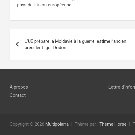
pays de l’Union européenne.
Navigation
L’UE prépare la Moldavie à la guerre, estime l’ancien
de
président Igor Dodon
l’article
À propos
Lettre d’info
Contact
Copyright © 2026
Multipolarra
Thème par :
Theme Horse
F