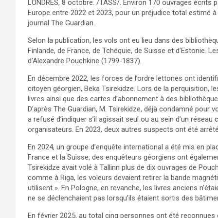
LONDRES, 8 octobre. /TASS/. Environ 170 ouvrages écrits pa
Europe entre 2022 et 2023, pour un préjudice total estimé à 3
journal The Guardian.
Selon la publication, les vols ont eu lieu dans des bibliothè
Finlande, de France, de Tchéquie, de Suisse et d’Estonie. L
d’Alexandre Pouchkine (1799-1837).
En décembre 2022, les forces de l’ordre lettones ont identif
citoyen géorgien, Beka Tsirekidze. Lors de la perquisition, 
livres ainsi que des cartes d’abonnement à des bibliothèques
D’après The Guardian, M. Tsirekidze, déjà condamné pour vo
a refusé d’indiquer s’il agissait seul ou au sein d’un réseau
organisateurs. En 2023, deux autres suspects ont été arrêt
En 2024, un groupe d’enquête international a été mis en place
France et la Suisse, des enquêteurs géorgiens ont également 
Tsirekidze avait volé à Tallinn plus de dix ouvrages de Pouc
comme à Riga, les voleurs devaient retirer la bande magnét
utilisent ». En Pologne, en revanche, les livres anciens n’ét
ne se déclenchaient pas lorsqu’ils étaient sortis des bâtime
En février 2025, au total cinq personnes ont été reconnues