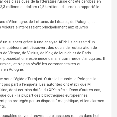
r des classiques de la littérature russe ont été dérobés en
,3 millions de dollars (2,84 millions d’euros), a rapporté le
ques d’Allemagne, de Lettonie, de Lituanie, de Pologne, de
es voleurs s’intéressaient principalement aux œuvres
ié un suspect grâce à une analyse ADN: il s’agissait d’un
les enquêteurs ont découvert des outils de restauration de
 de Vienne, de Vilnius, de Kiev, de Munich et de Paris.
l, possédait une expérience dans le commerce d’antiquités. Il
 criminel, et n’a pas révélé les commanditaires ou
és en Pologne.
 sous l’égide d’Eurojust. Outre la Lituanie, la Pologne, la
pris part à l’enquête. Les autorités ont établi que M.
hkine, dont certains datés du XIXe siècle. Dans d’autres cas,
ique que « la plupart des bibliothèques européennes
aient pas protégés par un dispositif magnétique, et les alarmes
nts.
 coupables du vol d’œuvres de classiques russes dans huit