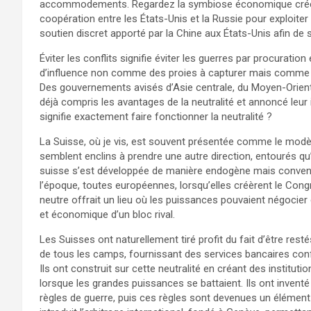
accommodements. Regardez la symbiose économique créée p
coopération entre les États-Unis et la Russie pour exploiter 
soutien discret apporté par la Chine aux États-Unis afin de s
Éviter les conflits signifie éviter les guerres par procuratio
d’influence non comme des proies à capturer mais comme 
Des gouvernements avisés d’Asie centrale, du Moyen-Orient, 
déjà compris les avantages de la neutralité et annoncé leur 
signifie exactement faire fonctionner la neutralité ?
La Suisse, où je vis, est souvent présentée comme le modèle
semblent enclins à prendre une autre direction, entourés qu’
suisse s’est développée de manière endogène mais conven
l’époque, toutes européennes, lorsqu’elles créèrent le Con
neutre offrait un lieu où les puissances pouvaient négocier
et économique d’un bloc rival.
Les Suisses ont naturellement tiré profit du fait d’être rest
de tous les camps, fournissant des services bancaires conf
Ils ont construit sur cette neutralité en créant des instit
lorsque les grandes puissances se battaient. Ils ont inventé 
règles de guerre, puis ces règles sont devenues un élément 