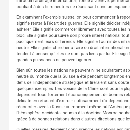
introduit l’arbitrage international, fondé à Genève, permett
confiant à des tiers neutres se réunissant dans un espace s
En examinant l’exemple suisse, on peut commencer à répondre
signifie rester à l’écart des guerres. Elle signifie décider 
adhérer. Elle signifie commercer librement avec toutes les
bloc. Elle signifie poursuivre son propre intérêt national t
pacifiquement leurs différends. Elle signifie fournir des infr
neutre. Elle signifie chercher à faire du droit international 
tendent à penser qu’elles ne sont pas liées par lui. Elle sign
grandes puissances ne peuvent ignorer.
Bien sûr, toutes les nations ne peuvent ni ne souhaitent asp
neutre du monde que la Suisse a été pendant longtemps e
défis de l’indépendance stratégique et tireraient sans doute
quelques exemples. Les voisins de la Chine sont pour la plu
dépendent tous fortement économiquement de bonnes relati
délicate en refusant d’exercer suffisamment d’indépendance
réconcilier avec la Russie au moment même où l’Amérique p
l’hémisphère occidental soumis à la doctrine Monroe souhai
grâce à de bonnes relations dans d’autres directions que le
Quelles mesures devraient donc prendre les nations aspiran