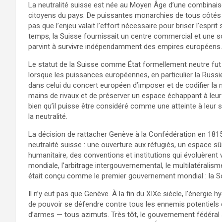
La neutralité suisse est née au Moyen Âge d’une combinais
citoyens du pays. De puissantes monarchies de tous côtés a
pas que l’enjeu valait l’effort nécessaire pour briser l’espri
temps, la Suisse fournissait un centre commercial et une s
parvint à survivre indépendamment des empires européens.
Le statut de la Suisse comme État formellement neutre fut 
lorsque les puissances européennes, en particulier la Russie,
dans celui du concert européen d’imposer et de codifier la 
mains de rivaux et de préserver un espace échappant à leu
bien qu’il puisse être considéré comme une atteinte à leur s
la neutralité.
La décision de rattacher Genève à la Confédération en 181
neutralité suisse : une ouverture aux réfugiés, un espace sû
humanitaire, des conventions et institutions qui évoluère
mondiale, l’arbitrage intergouvernemental, le multilatéralism
était conçu comme le premier gouvernement mondial : la S
Il n’y eut pas que Genève. À la fin du XIXe siècle, l’énergie h
de pouvoir se défendre contre tous les ennemis potentiels 
d’armes — tous azimuts. Très tôt, le gouvernement fédéral s