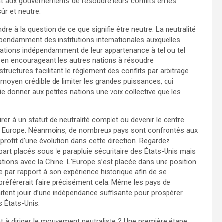
ant aux gouvernements de résoudre leurs conflits en les
ûr et neutre.
 à la question de ce que signifie être neutre. La neutralité
indépendamment des institutions internationales auxquelles
 nations indépendamment de leur appartenance à tel ou tel
out en encourageant les autres nations à résoudre
astructures facilitant le règlement des conflits par arbitrage
un moyen crédible de limiter les grandes puissances, qui
ifie donner aux petites nations une voix collective que les
irer à un statut de neutralité complet ou devenir le centre
n Europe. Néanmoins, de nombreux pays sont confrontés aux
 profit d’une évolution dans cette direction. Regardez
part placés sous le parapluie sécuritaire des États-Unis mais
ons avec la Chine. L’Europe s’est placée dans une position
 par rapport à son expérience historique afin de se
référerait faire précisément cela. Même les pays de
tent jouir d’une indépendance suffisante pour prospérer
s États-Unis.
t à diriger le mouvement neutraliste ? Une première étape