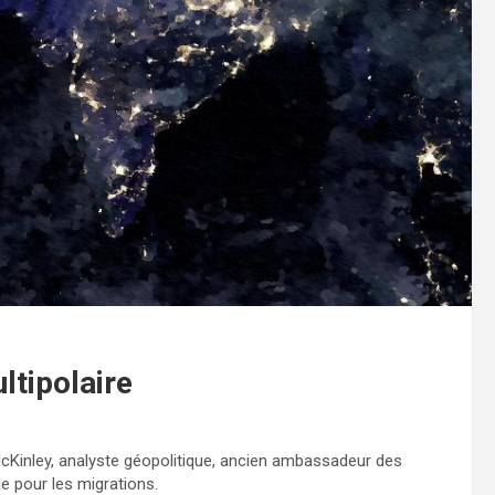
ltipolaire
McKinley, analyste géopolitique, ancien ambassadeur des
le pour les migrations.