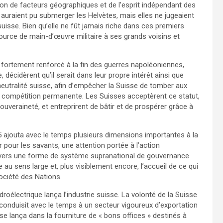
on de facteurs géographiques et de l’esprit indépendant des
uraient pu submerger les Helvètes, mais elles ne jugeaient
t suisse. Bien qu’elle ne fût jamais riche dans ces premiers
ource de main-d’œuvre militaire à ses grands voisins et
fortement renforcé à la fin des guerres napoléoniennes,
 décidèrent qu’il serait dans leur propre intérêt ainsi que
neutralité suisse, afin d’empêcher la Suisse de tomber aux
r compétition permanente. Les Suisses acceptèrent ce statut,
ouveraineté, et entreprirent de bâtir et de prospérer grâce à
5 ajouta avec le temps plusieurs dimensions importantes à la
r pour les savants, une attention portée à l’action
nt vers une forme de système supranational de gouvernance
e au sens large et, plus visiblement encore, l’accueil de ce qui
ociété des Nations.
ydroélectrique lança l’industrie suisse. La volonté de la Suisse
conduisit avec le temps à un secteur vigoureux d’exportation
e lança dans la fourniture de « bons offices » destinés à