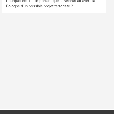
Pourquoi est-il si important que le Bélarus ait averti la
Pologne d’un possible projet terroriste ?