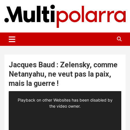
Aller
au
contenu
Des points de vue sur le monde
Multipolarra
Jacques Baud : Zelensky, comme
Netanyahu, ne veut pas la paix,
mais la guerre !