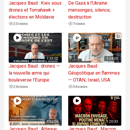
Jacques Baud : Kiev sous
De Gaza à l’Ukraine :
drones et Tomahawk +
mensonges, silence,
élections en Moldavie
destruction
23
views
7
views
1:33:02
1:24:05
Jacques Baud : drones —
Jacques Baud :
la nouvelle arme qui
Géopolitique en flammes
bouleverse l’Europe
— OTAN, Israël, USA
24
views
34
views
1:36:26
1:20:33
Jacques Baud : Attaque
Jacques Baud : Macron