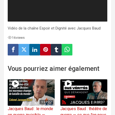
Vidéo de la chaîne Espoir et Dignité avec Jacques Baud
16
views
Vous pourriez aimer également
1:37:27
3:00:27
Jacques Baud : le monde
Jacques Baud : théâtre de
en guerre invisible —
guerre — ce que l’on nous