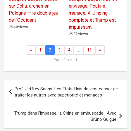
sur Doha, drones en
envisage, Poutine
Pologne — le double jeu
menace, Xi Jinping
de l’Occident
complote et Trump est
46
views
impuissant
22
views
«
1
2
3
4
…
11
»
Page 2 sur 11
Navigation
Prof. Jeffrey Sachs: Les États-Unis doivent cesser de
de
traiter les autres avec supériorité et menaces !
l’article
Trump dans l’impasse, la Chine en embuscade ! Avec
Bruno Guigue