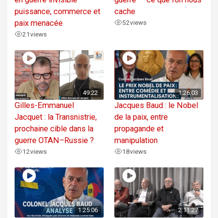
puissance, commerce et
cache
paix menacée
52
views
21
views
49:22
1:26:03
Gilles-Emmanuel
Jacques Baud : le Nobel
Jacquet : la Transnistrie,
de la paix, entre
prochaine cible dans la
propagande et
guerre OTAN–Russie ?
manipulation
12
views
18
views
1:25:06
2:11:27