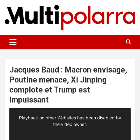
Aller
au
contenu
Des points de vue sur le monde
Multipolarra
Jacques Baud : Macron envisage,
Poutine menace, Xi Jinping
complote et Trump est
impuissant