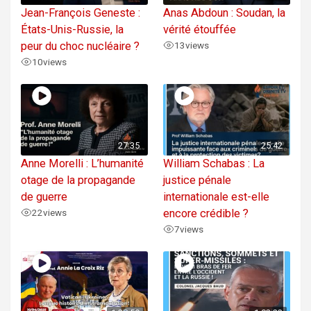
Jean-François Geneste :
Anas Abdoun : Soudan, la
États-Unis-Russie, la
vérité étouffée
peur du choc nucléaire ?
13
views
10
views
27:35
25:42
Anne Morelli : L’humanité
William Schabas : La
otage de la propagande
justice pénale
de guerre
internationale est-elle
22
views
encore crédible ?
7
views