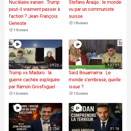
Nucléaire iranien : Trump
Stefano Araújo : le monde
peut-il vraiment passer à
vu par un communiste
l’action ? Jean-François
suisse
Geneste
18
views
19
views
29:23
1:27:31
Trump vs Maduro : la
Saïd Bouamama : Le
guerre cachée expliquée
monde s’embrase, quelle
par Ramón Grosfoguel
issue ?
16
views
10
views
21:54
31:16