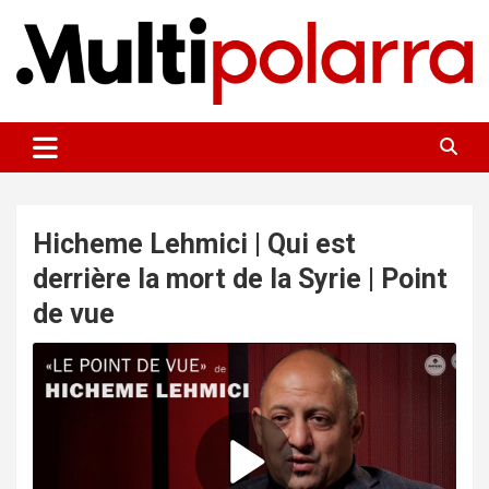
Aller
au
contenu
Des points de vue sur le monde
Multipolarra
Hicheme Lehmici | Qui est
derrière la mort de la Syrie | Point
de vue