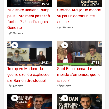
19:23
29:43
Nucléaire iranien : Trump
Stefano Araújo : le monde
peut-il vraiment passer à
vu par un communiste
l’action ? Jean-François
suisse
Geneste
18
views
19
views
29:23
1:27:31
Trump vs Maduro : la
Saïd Bouamama : Le
guerre cachée expliquée
monde s’embrase, quelle
par Ramón Grosfoguel
issue ?
16
views
9
views