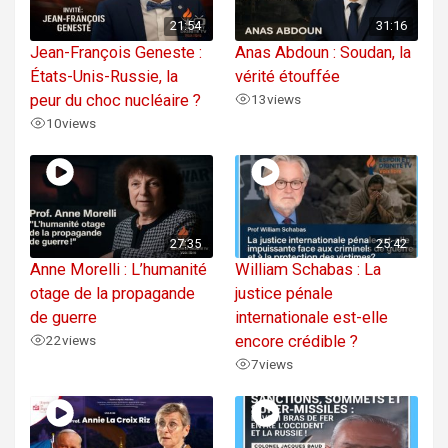
21:54
31:16
Jean-François Geneste :
Anas Abdoun : Soudan, la
États-Unis-Russie, la
vérité étouffée
peur du choc nucléaire ?
13
views
10
views
27:35
25:42
Anne Morelli : L’humanité
William Schabas : La
otage de la propagande
justice pénale
de guerre
internationale est-elle
22
views
encore crédible ?
7
views