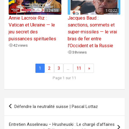
1:28:59
1:02:22
Annie Lacroix-Riz :
Jacques Baud :
Vatican et Ukraine — le
sanctions, sommets et
jeu secret des
super-missiles — le vrai
puissances spirituelles
bras de fer entre
42
views
l’Occident et la Russie
38
views
1
2
3
…
11
»
Page 1 sur 11
Navigation
Défendre la neutralité suisse | Pascal Lottaz
de
l’article
Entretien Asselineau – Hrusheuski : Le chargé d’affaires