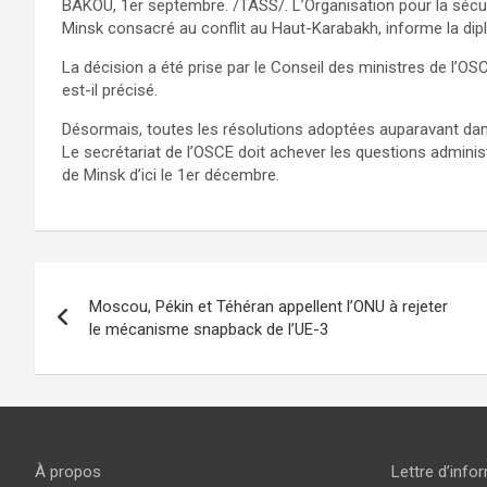
BAKOU, 1er septembre. /TASS/. L’Organisation pour la sécu
Minsk consacré au conflit au Haut-Karabakh, informe la dip
La décision a été prise par le Conseil des ministres de l’O
est-il précisé.
Désormais, toutes les résolutions adoptées auparavant dans
Le secrétariat de l’OSCE doit achever les questions adminis
de Minsk d’ici le 1er décembre.
Navigation
Moscou, Pékin et Téhéran appellent l’ONU à rejeter
de
le mécanisme snapback de l’UE-3
l’article
À propos
Lettre d’info