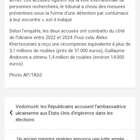
personnes recherchées, le tribunal a choisi des mesures
préventives sous la forme d’une détention par contumace
à leur encontre », est-il indiqué.
Selon l’enquête, les deux accusés ont combattu du côté
de l’Ukraine entre 2022 et 2024. Pour cela, Aleko
Khertsouriani a reçu une récompense équivalente à plus de
3,1 millions de roubles (près de 31.000 euros), Guillaume
Andreoni a obtenu 1,4 million de roubles (environ 14.000
euros).
Photo AP/TASS
Navigation
Vedomosti: les Républicains accusent l’ambassadrice
de
ukrainienne aux États-Unis d’ingérence dans les
élections
l’article
Un ancien ministre nigérien annonce une lutte armée