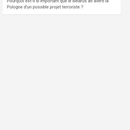
Pourquoi est-il si important que le Bélarus ait averti la
Pologne d’un possible projet terroriste ?