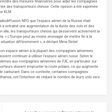
 prendre des mesures financières pour aider les compagnies
ée des transporteurs chinois. Cette opinion a été exprimée
ise KLM.
adiodiffusion NPO que l’espace aérien de la Russie était
 a entraîné une augmentation de la durée des vols et des
n elle, les transporteurs chinois qui desservent activement la
la. « L’Europe peut au moins envisager de mettre fin à la
a situation différemment », a déclaré Mme Rintel.
é son espace aérien à la plupart des compagnies aériennes
vent continuer à utiliser l’espace aérien russe. Selon le
lèmes aux compagnies aériennes de l’UE, en particulier sur
nsporteurs doivent emprunter la route polaire, ce qui augmente
e carburant. Dans ce contexte, certaines compagnies
thansa, ont l’intention de réduire le nombre de leurs vols vers