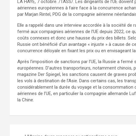
LA HAYE, 7 octobre. /TASS/. Les dirigeants de l’UE doivent
aériennes européennes à faire face à la concurrence acharn
par Marjan Rintel, PDG de la compagnie aérienne néerlanda
Elle a rappelé dans une interview accordée à la société de r
fermé aux compagnies aériennes de l’UE depuis 2022, ce qui
coûts connexes et donc une hausse du prix des billets. Selo
Russie ont bénéficié d’un avantage « injuste » à cause de ce
concurrence déloyale en fixant les prix ou en envisageant l
Après l’imposition de sanctions par l’UE, la Russie a ferm
européennes. D’autres transporteurs, notamment chinois, peu
magazine Der Spiegel, les sanctions causent de graves prob
les vols à destination de l’Asie. Dans certains cas, les tra
considérablement la durée du voyage et la consommation d
aériennes de l’UE, en particulier la compagnie allemande Luf
la Chine.
Navigation