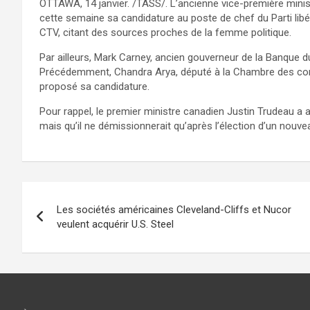
OTTAWA, 14 janvier. /TASS/. L’ancienne vice-première minis
cette semaine sa candidature au poste de chef du Parti libé
CTV, citant des sources proches de la femme politique.
Par ailleurs, Mark Carney, ancien gouverneur de la Banque d
Précédemment, Chandra Arya, député à la Chambre des co
proposé sa candidature.
Pour rappel, le premier ministre canadien Justin Trudeau a a
mais qu’il ne démissionnerait qu’après l’élection d’un nouvea
Navigation
Les sociétés américaines Cleveland-Cliffs et Nucor
de
veulent acquérir U.S. Steel
l’article