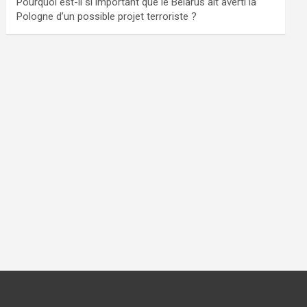
Pourquoi est-il si important que le Bélarus ait averti la
Pologne d’un possible projet terroriste ?