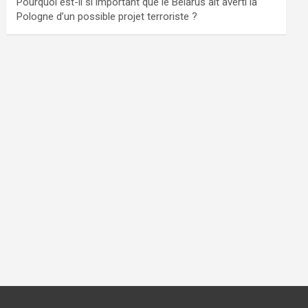
Pourquoi est-il si important que le Bélarus ait averti la
Pologne d’un possible projet terroriste ?