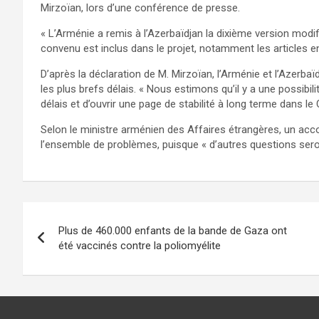
Mirzoïan, lors d’une conférence de presse.
« L’Arménie a remis à l’Azerbaïdjan la dixième version modifié
convenu est inclus dans le projet, notamment les articles en
D’après la déclaration de M. Mirzoïan, l’Arménie et l’Azerbaïd
les plus brefs délais. « Nous estimons qu’il y a une possibil
délais et d’ouvrir une page de stabilité à long terme dans le 
Selon le ministre arménien des Affaires étrangères, un acco
l’ensemble de problèmes, puisque « d’autres questions seron
Navigation
Plus de 460.000 enfants de la bande de Gaza ont
de
été vaccinés contre la poliomyélite
l’article