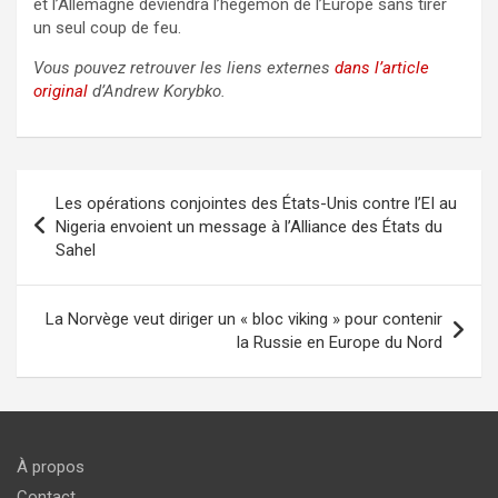
et l’Allemagne deviendra l’hégémon de l’Europe sans tirer
un seul coup de feu.
Vous pouvez retrouver les liens externes
dans l’article
original
d’Andrew Korybko.
Navigation
Les opérations conjointes des États-Unis contre l’EI au
de
Nigeria envoient un message à l’Alliance des États du
Sahel
l’article
La Norvège veut diriger un « bloc viking » pour contenir
la Russie en Europe du Nord
À propos
Contact