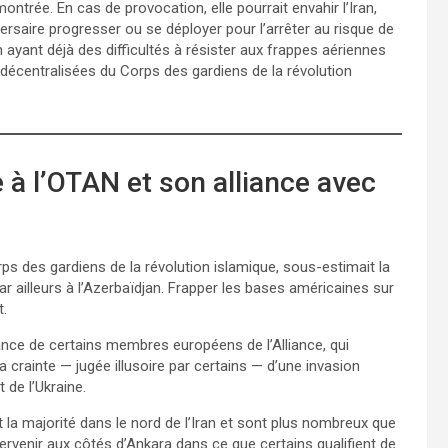
ntrée. En cas de provocation, elle pourrait envahir l’Iran,
ersaire progresser ou se déployer pour l’arrêter au risque de
an ayant déjà des difficultés à résister aux frappes aériennes
décentralisées du Corps des gardiens de la révolution
 à l’OTAN et son alliance avec
rps des gardiens de la révolution islamique, sous-estimait la
r ailleurs à l’Azerbaïdjan. Frapper les bases américaines sur
t.
stance de certains membres européens de l’Alliance, qui
la crainte — jugée illusoire par certains — d’une invasion
 de l’Ukraine.
t la majorité dans le nord de l’Iran et sont plus nombreux que
tervenir aux côtés d’Ankara dans ce que certains qualifient de