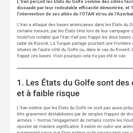
L’Iran perçoit les États du Golfe comme des cibles faci
dissuadé par leur redoutable efficacité démontrée, et
l’intervention de ses alliés de l’OTAN et/ou de l’Azerba
L’Iran a attaqué des bases américaines dans les États du Gol
certaine mesure, par les États-Unis lors de leur campagne con
toutefois notable que l’Iran n’ait pas frappé les deux bases a
radar de Kürecik. La Turquie partage pourtant une frontière
situées de l’autre côté du Golfe ou, dans le cas du Koweït, à
frappé ces bases. Voici pourquoi cela n’a pas été le cas :
1. Les États du Golfe sont des 
et à faible risque
L’Iran estime que les États du Golfe ne sont pas aussi prép
être gravement déstabilisées par de simples frappes de dron
armées — hormis l’engagement de certains contre les Houth
riposter de manière significative. Il existe en outre une ani
notamment parce que l’Iran estime qu’ils persécutent ses cor