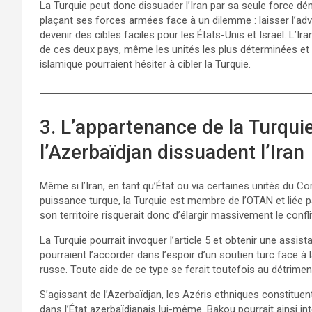
La Turquie peut donc dissuader l’Iran par sa seule force démo
plaçant ses forces armées face à un dilemme : laisser l’adv
devenir des cibles faciles pour les États-Unis et Israël. L’Ir
de ces deux pays, même les unités les plus déterminées et 
islamique pourraient hésiter à cibler la Turquie.
3. L’appartenance de la Turquie
l’Azerbaïdjan dissuadent l’Iran
Même si l’Iran, en tant qu’État ou via certaines unités du Co
puissance turque, la Turquie est membre de l’OTAN et liée pa
son territoire risquerait donc d’élargir massivement le confli
La Turquie pourrait invoquer l’article 5 et obtenir une assi
pourraient l’accorder dans l’espoir d’un soutien turc face à 
russe. Toute aide de ce type se ferait toutefois au détriment
S’agissant de l’Azerbaïdjan, les Azéris ethniques constituen
dans l’État azerbaïdjanais lui-même. Bakou pourrait ainsi in