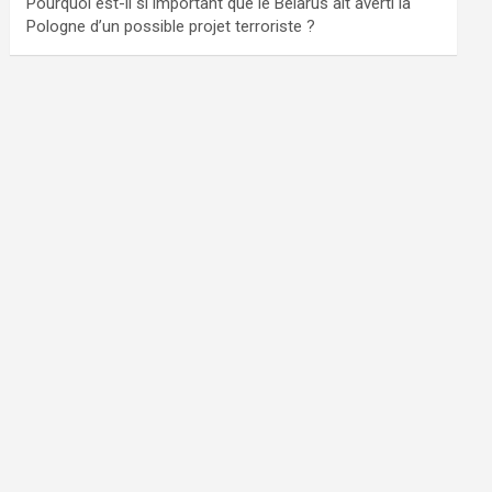
Pourquoi est-il si important que le Bélarus ait averti la
Pologne d’un possible projet terroriste ?