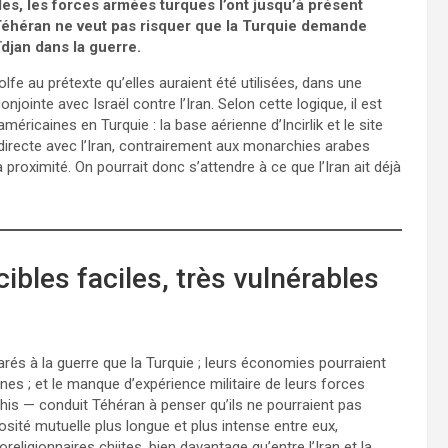
les, les forces armées turques l’ont jusqu’à présent
 Téhéran ne veut pas risquer que la Turquie demande
ïdjan dans la guerre.
fe au prétexte qu’elles auraient été utilisées, dans une
jointe avec Israël contre l’Iran. Selon cette logique, il est
méricaines en Turquie : la base aérienne d’Incirlik et le site
 directe avec l’Iran, contrairement aux monarchies arabes
 proximité. On pourrait donc s’attendre à ce que l’Iran ait déjà
cibles faciles, très vulnérables
arés à la guerre que la Turquie ; leurs économies pourraient
es ; et le manque d’expérience militaire de leurs forces
is — conduit Téhéran à penser qu’ils ne pourraient pas
mosité mutuelle plus longue et plus intense entre eux,
eligionnaires chiites, bien davantage qu’entre l’Iran et la