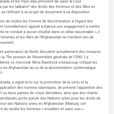
Canada et les Pays-Bas prévoient de saisir la Cour
ves par les talibans* des droits des femmes et des filles en
 se référant à un projet de document à sa disposition.
tion de toutes les formes de discrimination à l’égard des
ont formellement rappelé à Kaboul son engagement à mettre
la ne conduit à aucun résultat dans un délai raisonnable », il
s femmes et les filles de l’Afghanistan ne méritent rien de
document.
les partenaires de Berlin discutent actuellement des mesures
e la 79e session de l’Assemblée générale de l’ONU. La
dienne ce mercredi. Mme Baerbock a beaucoup critiqué les
s en Afghanistan au vu de la discrimination systématique
21.
ada, a signé la loi sur la promotion de la vertu et la
pplication des normes islamiques, de prévenir l’apparition des
ert ou leurs parties de corps dénudées, ainsi que des chants
Shamdasani, porte-parole des Nations unies pour les droits de
ance des Nations unies en Afghanistan (Manua), ont
 de rendre les femmes « invisibles et sans voix ».