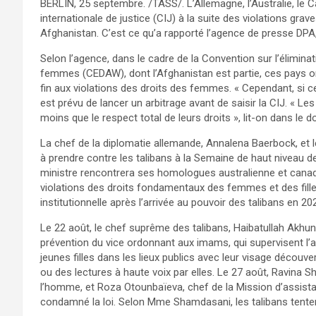
BERLIN, 25 septembre. /TASS/. L’Allemagne, l’Australie, le 
internationale de justice (CIJ) à la suite des violations gra
Afghanistan. C’est ce qu’a rapporté l’agence de presse DPA,
Selon l’agence, dans le cadre de la Convention sur l’élimina
femmes (CEDAW), dont l’Afghanistan est partie, ces pays 
fin aux violations des droits des femmes. « Cependant, si ce
est prévu de lancer un arbitrage avant de saisir la CIJ. « Le
moins que le respect total de leurs droits », lit-on dans le 
La chef de la diplomatie allemande, Annalena Baerbock, et 
à prendre contre les talibans à la Semaine de haut niveau d
ministre rencontrera ses homologues australienne et cana
violations des droits fondamentaux des femmes et des fille
institutionnelle après l’arrivée au pouvoir des talibans en 20
Le 22 août, le chef suprême des talibans, Haibatullah Akhundz
prévention du vice ordonnant aux imams, qui supervisent l’a
jeunes filles dans les lieux publics avec leur visage découv
ou des lectures à haute voix par elles. Le 27 août, Ravina 
l’homme, et Roza Otounbaïeva, chef de la Mission d’assist
condamné la loi. Selon Mme Shamdasani, les talibans tentent