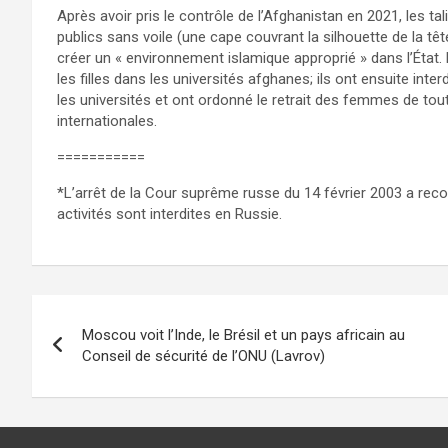
Après avoir pris le contrôle de l’Afghanistan en 2021, les t
publics sans voile (une cape couvrant la silhouette de la tê
créer un « environnement islamique approprié » dans l’État
les filles dans les universités afghanes; ils ont ensuite in
les universités et ont ordonné le retrait des femmes de to
internationales.
===========
*L’arrêt de la Cour suprême russe du 14 février 2003 a rec
activités sont interdites en Russie.
Navigation
Moscou voit l’Inde, le Brésil et un pays africain au
de
Conseil de sécurité de l’ONU (Lavrov)
l’article