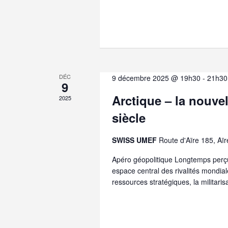
s
É
v
è
DÉC
9 décembre 2025 @ 19h30
-
21h30
9
n
Arctique – la nouvel
2025
e
siècle
m
SWISS UMEF
Route d'Aïre 185, Aïr
e
Apéro géopolitique Longtemps perçu
espace central des rivalités mondial
n
ressources stratégiques, la militari
t
s