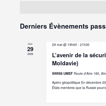
é
o
e
l
t
e
-
r
c
c
t
l
c
Derniers Évènements pas
i
é
o
.
h
n
R
n
e
e
MAI
29 mai @ 19h00
-
21h30
e
c
29
z
e
h
L’avenir de la sécu
2026
u
e
n
t
r
Moldavie)
e
c
d
n
h
SWISS UMEF
Route d'Aïre 185, Aïr
a
e
t
a
r
Apéro géopolitique En décembre 2025
e
É
États membres que la Russie pourrai
v
.
v
è
i
n
e