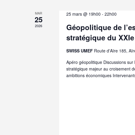
g
m
e
MAR
25 mars @ 19h00
-
22h00
a
25
n
Géopolitique de l’es
t
2026
t
s
stratégique du XXIe
p
i
a
r
SWISS UMEF
Route d'Aïre 185, Aïr
o
m
Apéro géopolitique Discussions sur
o
n
stratégique majeur au croisement de
t
ambitions économiques Intervenant
-
d
c
l
e
é
.
v
u
e