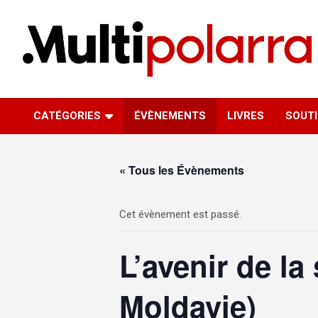
Aller
au
contenu
Des points de vue sur le monde
Multipolarra
CATÉGORIES
ÉVÈNEMENTS
LIVRES
SOUT
« Tous les Évènements
Cet évènement est passé.
L’avenir de l
Moldavie)