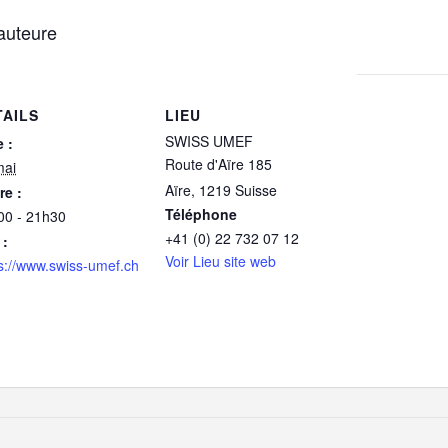
 auteure
TAILS
LIEU
SWISS UMEF
 :
Route d'Aïre 185
mai
Aïre
,
1219
Suisse
re :
Téléphone
00 - 21h30
+41 (0) 22 732 07 12
 :
Voir Lieu site web
s://www.swiss-umef.ch