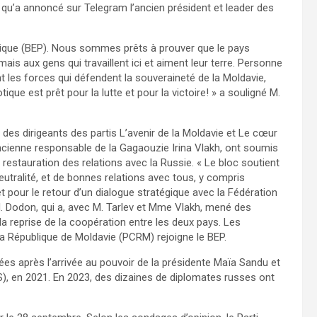
 qu’a annoncé sur Telegram l’ancien président et leader des
iotique (BEP). Nous sommes prêts à prouver que le pays
mais aux gens qui travaillent ici et aiment leur terre. Personne
les forces qui défendent la souveraineté de la Moldavie,
ique est prêt pour la lutte et pour la victoire! » a souligné M.
des dirigeants des partis L’avenir de la Moldavie et Le cœur
l’ancienne responsable de la Gagaouzie Irina Vlakh, ont soumis
restauration des relations avec la Russie. « Le bloc soutient
eutralité, et de bonnes relations avec tous, y compris
t pour le retour d’un dialogue stratégique avec la Fédération
 M. Dodon, qui a, avec M. Tarlev et Mme Vlakh, mené des
a reprise de la coopération entre les deux pays. Les
 la République de Moldavie (PCRM) rejoigne le BEP.
rées après l’arrivée au pouvoir de la présidente Maïa Sandu et
PAS), en 2021. En 2023, des dizaines de diplomates russes ont