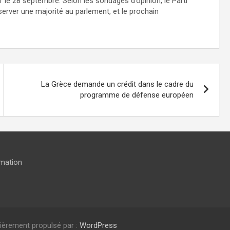
 le 28 septembre. Selon les sondages d’opinion, le Parti
server une majorité au parlement, et le prochain
La Grèce demande un crédit dans le cadre du
programme de défense européen
rmation
ièrement propulsé par :
WordPress