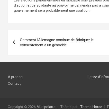
Les élections parlementaires en Moldavie sont prévues pour
d’action et de solidarité au pouvoir ne parviendra pas à con
gouvernement sera probablement une coalition.
Navigation
Comment l’Allemagne continue de fabriquer le
de
consentement à un génocide
l’article
À propos
Lettre d’info
Contact
Copyright © 2026
Multipolarra
Thème par :
Theme Horse
F