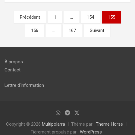
Pagination
Précédent
1
…
154
155
des
156
…
167
Suivant
publications
À propos
Contact
Lettre d’information
Copyright © 2026
Multipolarra
Thème par :
Theme Horse
Fièrement propulsé par :
WordPress