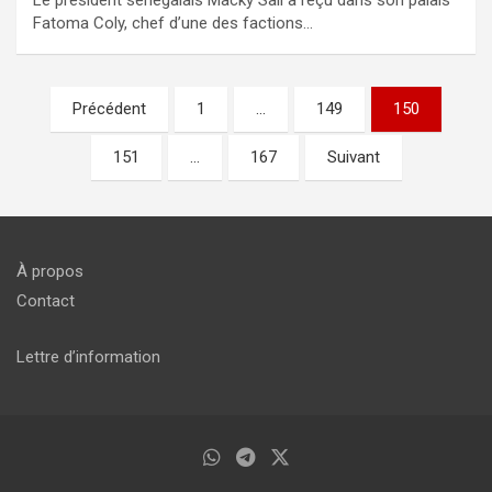
Fatoma Coly, chef d’une des factions…
Pagination
Précédent
1
…
149
150
des
151
…
167
Suivant
publications
À propos
Contact
Lettre d’information