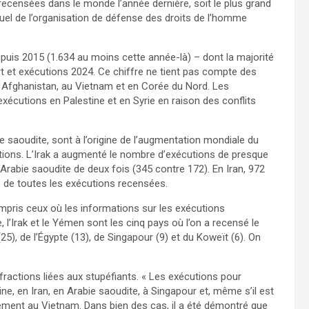
recensées dans le monde l’année dernière, soit le plus grand
uel de l’organisation de défense des droits de l’homme
puis 2015 (1.634 au moins cette année-là) – dont la majorité
t et exécutions 2024. Ce chiffre ne tient pas compte des
en Afghanistan, au Vietnam et en Corée du Nord. Les
écutions en Palestine et en Syrie en raison des conflits
abie saoudite, sont à l’origine de l’augmentation mondiale du
ions. L’Irak a augmenté le nombre d’exécutions de presque
l’Arabie saoudite de deux fois (345 contre 172). En Iran, 972
4% de toutes les exécutions recensées.
mpris ceux où les informations sur les exécutions
te, l’Irak et le Yémen sont les cinq pays où l’on a recensé le
25), de l’Égypte (13), de Singapour (9) et du Koweït (6). On
fractions liées aux stupéfiants. « Les exécutions pour
e, en Iran, en Arabie saoudite, à Singapour et, même s’il est
ement au Vietnam. Dans bien des cas, il a été démontré que