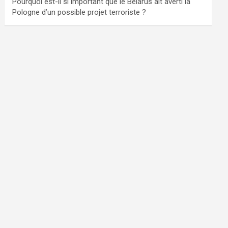
Pourquoi est-il si important que le Bélarus ait averti la
Pologne d’un possible projet terroriste ?