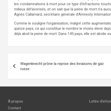
les condamnations à mort pour ce type d’infractions touch
milieux défavorisés, et on sait que la peine de mort n’a aucu
Agnès Callamard, secrétaire générale d’Amnesty Internation
Comme le souligne l’organisation, malgré cette augmentatio
quinze pays, ce qui constitue le nombre le moins élevé de
déjà aboli la peine de mort. Dans 145 pays, elle est abolie sur
Navigation
Wagenknecht prône la reprise des livraisons de gaz
de
russe
l’article
À propos
Lettre d’info
Contact