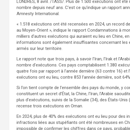
LONDRES, 8 avril. /TASS/. Plus de 1.500 exécutions ont été 
nombre depuis neuf ans. C’est ce qu’indique un rapport ann
Amnesty International.
« 1.518 exécutions ont été recensées en 2024, un record de
au Moyen-Orient », indique le rapport Condamnations à mor
milliers d’autres exécutions qui auraient eu lieu en Chine, 
informations sont également insuffisantes concernant les ex
armés sur leur territoire.
Le rapport note que trois pays, à savoir l’Iran, l’Irak et l’Ar
nombre d’exécutions. Ces pays comptabilisent 1.380 exécut
quatre fois par rapport à l’année dernière (63 contre 16) et 
exécutions ont eu lieu, contre 853 l’année dernière, soit 6
Si l’on tient compte de l’ensemble des pays du monde, y co
constituent un secret d’État, la Chine, l’Iran, l’Arabie saoudi
plus d’exécutions, suivis de la Somalie (34), des États-Unis (
recense trois exécutions en Oman.
En 2024, plus de 40% des exécutions ont eu lieu pour des in
infractions liées aux stupéfiants ont été nombreuses en Chin
impossible de confirmer les chiffres dans ce pays, probabl