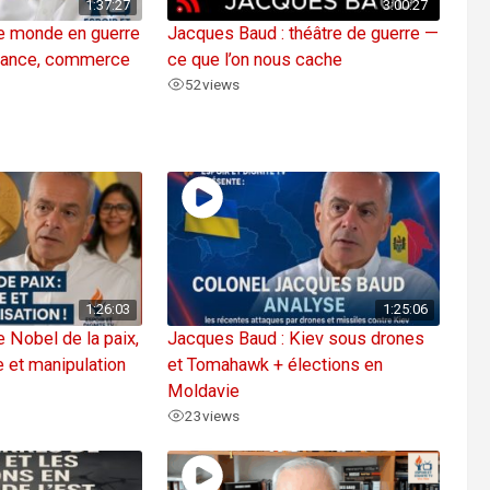
1:37:27
3:00:27
le monde en guerre
Jacques Baud : théâtre de guerre —
ssance, commerce
ce que l’on nous cache
52
views
1:26:03
1:25:06
e Nobel de la paix,
Jacques Baud : Kiev sous drones
 et manipulation
et Tomahawk + élections en
Moldavie
23
views