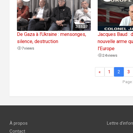
2:11:27
De Gaza à l’Ukraine : mensonges,
Jacques Baud : d
silence, destruction
nouvelle arme qu
7
views
l’Europe
24
views
«
1
2
3
Page 
À propos
Lettre d’info
Contact