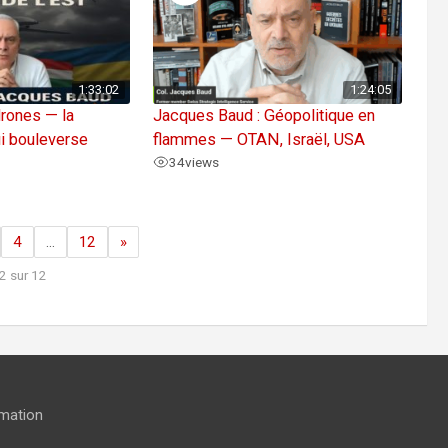
1:33:02
1:24:05
rones — la
Jacques Baud : Géopolitique en
i bouleverse
flammes — OTAN, Israël, USA
34
views
4
…
12
»
2 sur 12
rmation