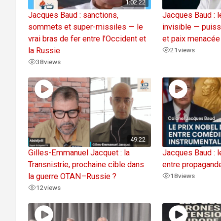
1:02:22
Jacques Baud : sanctions,
Jacques Baud : 
sommets et super-missiles — le
invisible — pui
vrai bras de fer entre l’Occident et
et paix menacée
la Russie
21
views
38
views
49:22
Gilles-Emmanuel Jacquet : la
Jacques Baud : l
Transnistrie, prochaine cible dans
entre propagande
la guerre OTAN–Russie ?
18
views
12
views